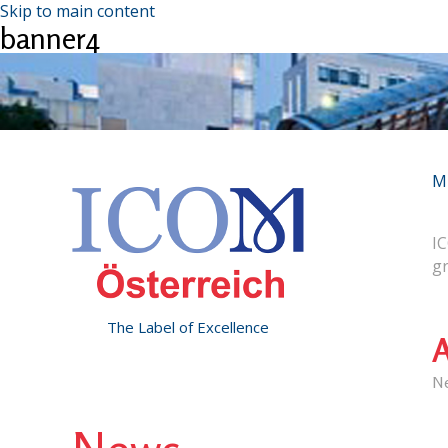
Skip to main content
banner4
M
IC
g
The Label of Excellence
A
N