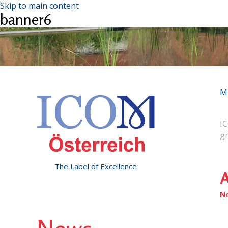
Skip to main content
banner6
M
IC
g
The Label of Excellence
A
N