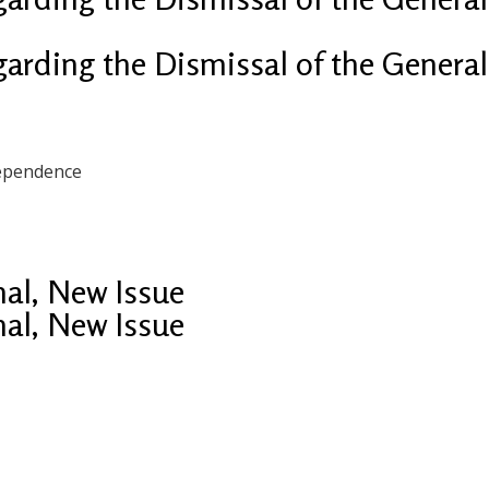
arding the Dismissal of the General 
dependence
nal, New Issue
nal, New Issue