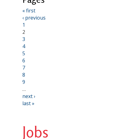
« first
‹ previous
1
2
3
4
5
6
7
8
9
…
next ›
last »
Jobs