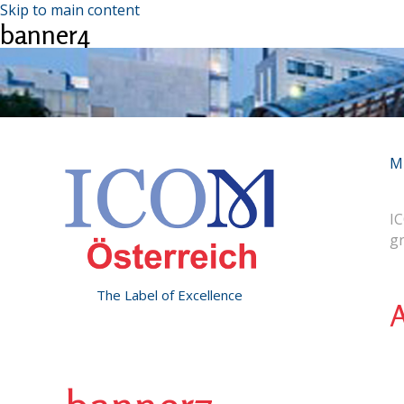
Skip to main content
banner4
M
IC
g
The Label of Excellence
A