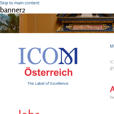
Skip to main content
banner2
M
IC
g
The Label of Excellence
A
N