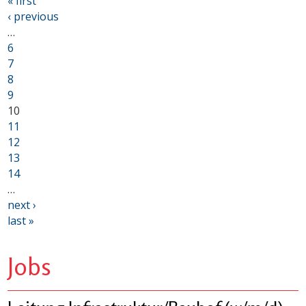
« first
‹ previous
…
6
7
8
9
10
11
12
13
14
…
next ›
last »
Jobs